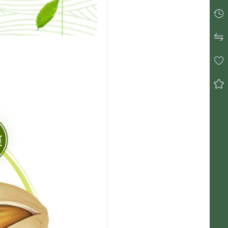



