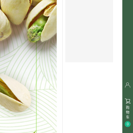


购
物
车
0