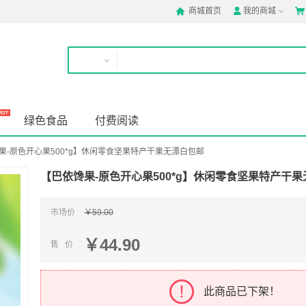
商城首页
我的商城



绿色食品
付费阅读
果-原色开心果500*g】休闲零食坚果特产干果无漂白包邮
【巴依馋果-原色开心果500*g】休闲零食坚果特产干果无
市场价
￥59.00
￥44.90
售 价
此商品已下架！