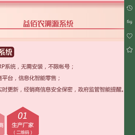



