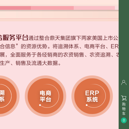


购
物
车
0